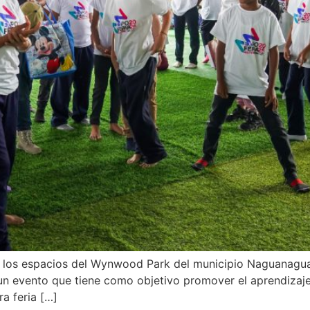
n los espacios del Wynwood Park del municipio Naguanagua,
n evento que tiene como objetivo promover el aprendizaje y
ra feria […]