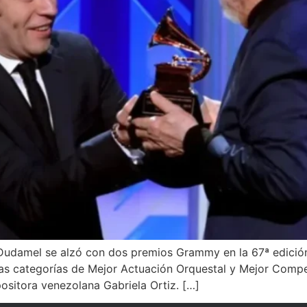
Dudamel se alzó con dos premios Grammy en la 67ª edició
as categorías de Mejor Actuación Orquestal y Mejor Compen
ositora venezolana Gabriela Ortiz. […]