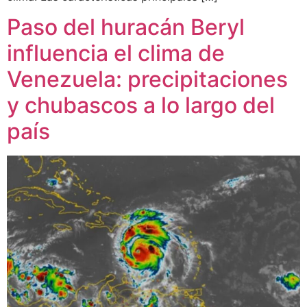
Paso del huracán Beryl
influencia el clima de
Venezuela: precipitaciones
y chubascos a lo largo del
país