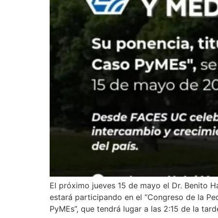
El próximo jueves 15 de mayo el Dr. Benito 
estará participando en el “Congreso de la P
PyMEs”, que tendrá lugar a las 2:15 de la tard