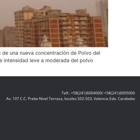
da de una nueva concentración de Polvo del
e intensidad leve a moderada del polvo
Telf.: +58(241)6004000/ +58(241)6005000
Av. 107 C.C. Prebo Nivel Terraza, locales S02-S03, Valencia Edo. Carabobo