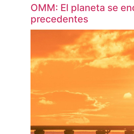
OMM: El planeta se en
precedentes