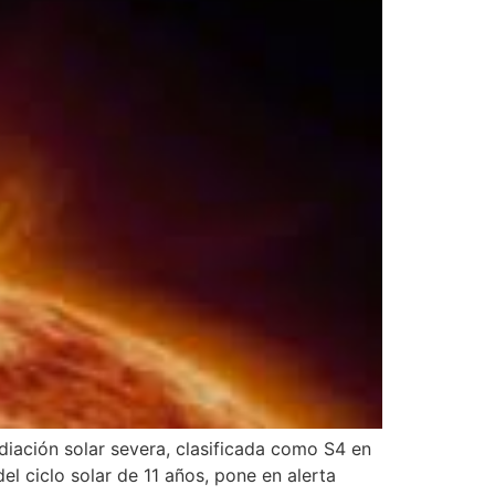
iación solar severa, clasificada como S4 en
l ciclo solar de 11 años, pone en alerta