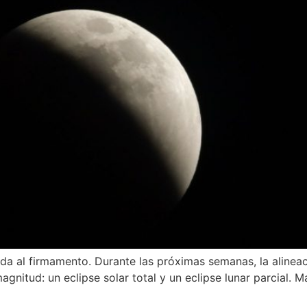
da al firmamento. Durante las próximas semanas, la alineació
nitud: un eclipse solar total y un eclipse lunar parcial. 