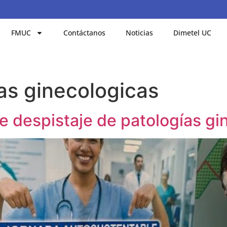
FMUC
Contáctanos
Noticias
Dimetel UC
as ginecologicas
de despistaje de patologías g