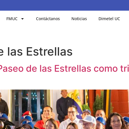
FMUC
Contáctanos
Noticias
Dimetel UC
 las Estrellas
aseo de las Estrellas como tri