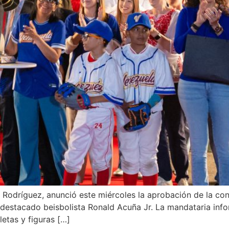
Rodríguez, anunció este miércoles la aprobación de la cons
l destacado beisbolista Ronald Acuña Jr. La mandataria info
letas y figuras […]