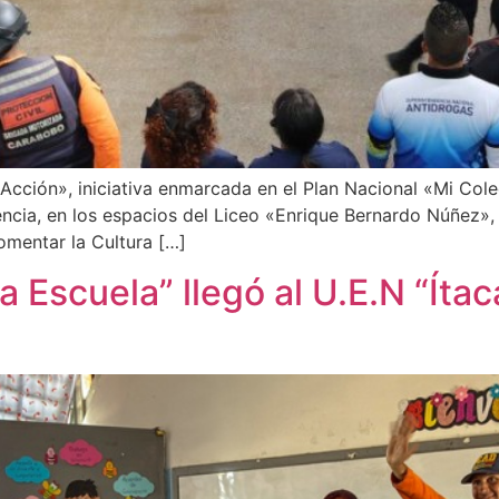
Acción», iniciativa enmarcada en el Plan Nacional «Mi Col
ncia, en los espacios del Liceo «Enrique Bernardo Núñez», 
fomentar la Cultura […]
La Escuela” llegó al U.E.N “Ítac