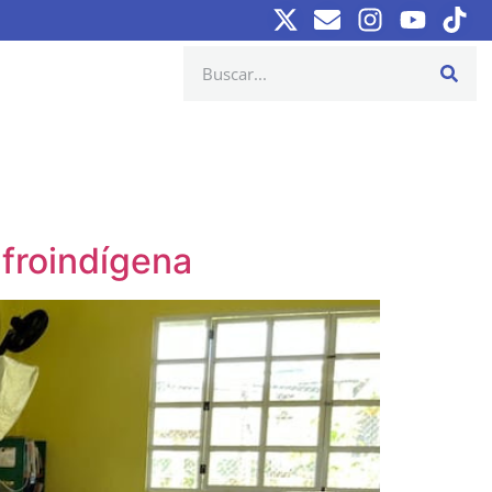
afroindígena‎