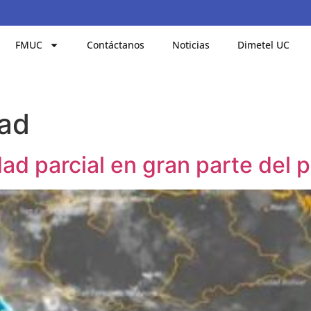
FMUC
Contáctanos
Noticias
Dimetel UC
ad
d parcial en gran parte del p