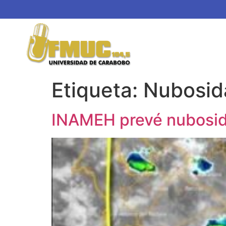
Etiqueta:
Nubosid
INAMEH prevé nubosida