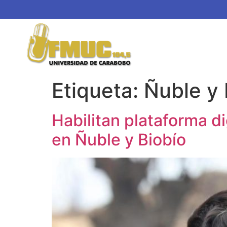
Etiqueta:
Ñuble y 
Habilitan plataforma d
en Ñuble y Biobío