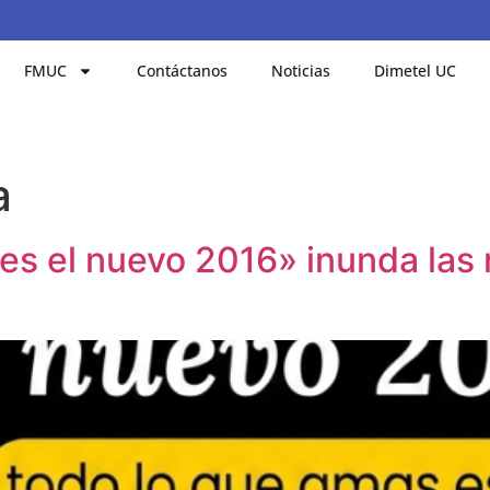
FMUC
Contáctanos
Noticias
Dimetel UC
a
es el nuevo 2016» inunda las 