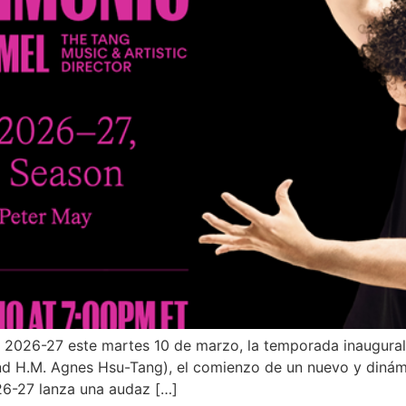
 2026-27 este martes 10 de marzo, la temporada inaugura
and H.M. Agnes Hsu-Tang), el comienzo de un nuevo y dinám
6-27 lanza una audaz […]