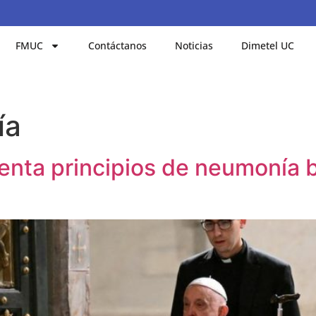
FMUC
Contáctanos
Noticias
Dimetel UC
ía
enta principios de neumonía bi