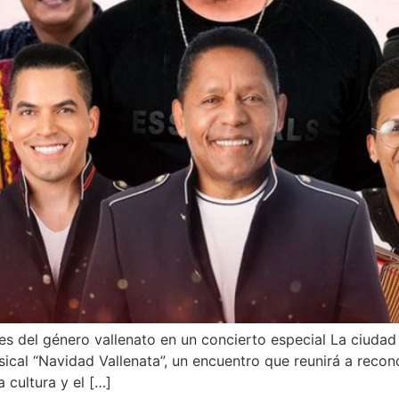
s del género vallenato en un concierto especial La ciudad 
ical “Navidad Vallenata”, un encuentro que reunirá a recon
 cultura y el […]