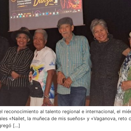
 reconocimiento al talento regional e internacional, el miér
es «Nailet, la muñeca de mis sueños» y «Vaganova, reto ci
gregó […]