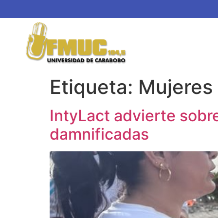
Etiqueta:
Mujeres
IntyLact advierte sobr
damnificadas