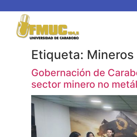
Etiqueta:
Mineros
Gobernación de Carabob
sector minero no metál