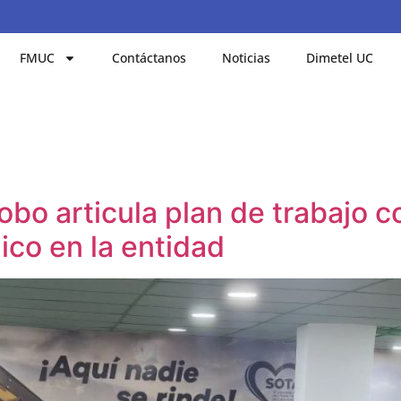
FMUC
Contáctanos
Noticias
Dimetel UC
o articula plan de trabajo c
ico en la entidad