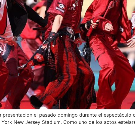
a presentación el pasado domingo durante el espectáculo d
 York New Jersey Stadium. Como uno de los actos estelares