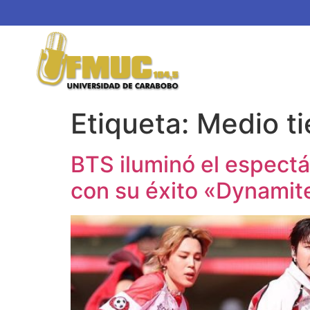
Etiqueta:
Medio t
BTS iluminó el espectá
con su éxito «Dynamit