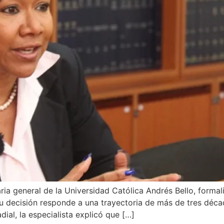
a general de la Universidad Católica Andrés Bello, formali
 decisión responde a una trayectoria de más de tres década
ial, la especialista explicó que […]