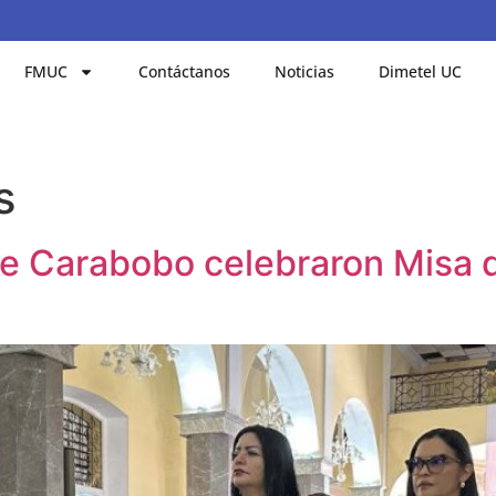
FMUC
Contáctanos
Noticias
Dimetel UC
s
e Carabobo celebraron Misa 