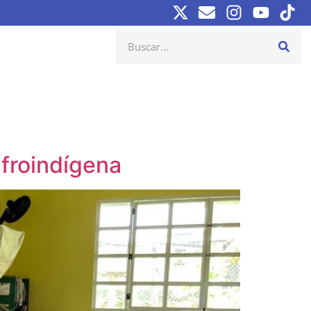
afroindígena‎