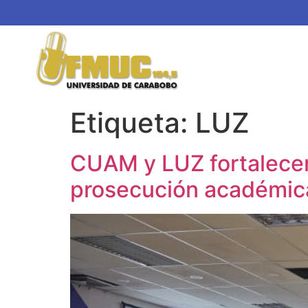
Etiqueta:
LUZ
CUAM y LUZ fortalecen
prosecución académic