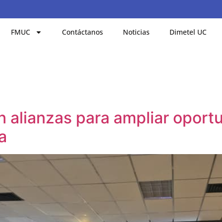
FMUC
Contáctanos
Noticias
Dimetel UC
 alianzas para ampliar oport
a