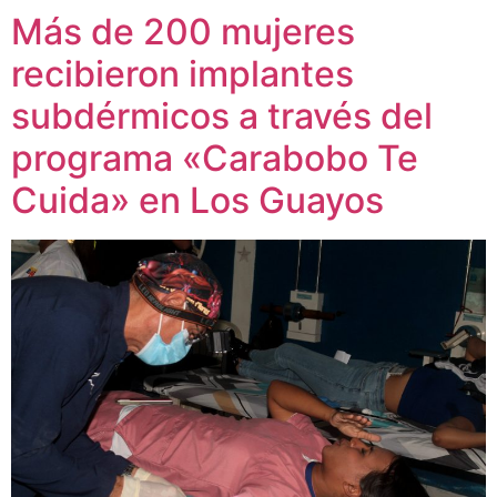
Más de 200 mujeres
recibieron implantes
subdérmicos a través del
programa «Carabobo Te
Cuida» en Los Guayos