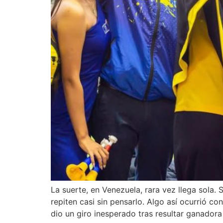
La suerte, en Venezuela, rara vez llega sola.
repiten casi sin pensarlo. Algo así ocurrió c
dio un giro inesperado tras resultar ganadora