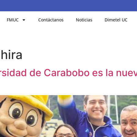
FMUC
Contáctanos
Noticias
Dimetel UC
hira
rsidad de Carabobo es la nue