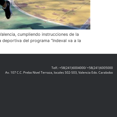
Valencia, cumpliendo instrucciones de la
da deportiva del programa “Indeval va a la
Telf.: +58(241)6004000/ +58(241)6005000
Av. 107 C.C. Prebo Nivel Terraza, locales S02-S03, Valencia Edo. Carabobo