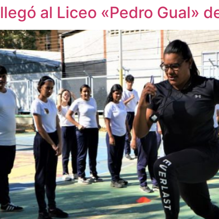
 llegó al Liceo «Pedro Gual» d