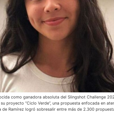
ocida como ganadora absoluta del Slingshot Challenge 202
a su proyecto “Ciclo Verde”, una propuesta enfocada en ate
va de Ramírez logró sobresalir entre más de 2.300 propuest