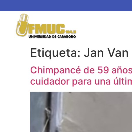
Etiqueta:
Jan Van
Chimpancé de 59 años
cuidador para una últ