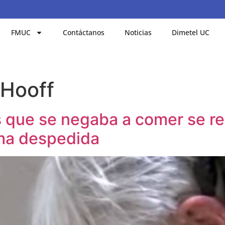
FMUC
Contáctanos
Noticias
Dimetel UC
 Hooff
 que se negaba a comer se re
ima despedida