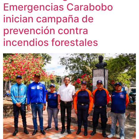
Emergencias Carabobo
inician campaña de
prevención contra
incendios forestales