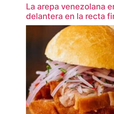
La arepa venezolana en
delantera en la recta f