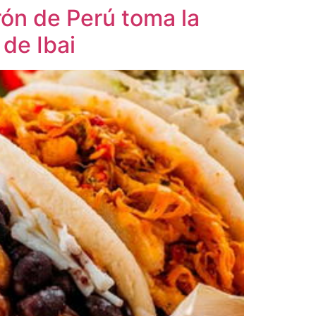
rón de Perú toma la
 de Ibai