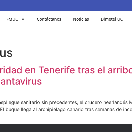
FMUC
Contáctanos
Noticias
Dimetel UC
rus
idad en Tenerife tras el arri
hantavirus
espliegue sanitario sin precedentes, el crucero neerlandé
e. El buque llega al archipiélago canario tras semanas de in