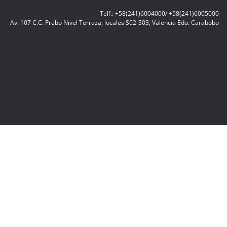
Telf.: +58(241)6004000/ +58(241)6005000
Av. 107 C.C. Prebo Nivel Terraza, locales S02-S03, Valencia Edo. Carabobo