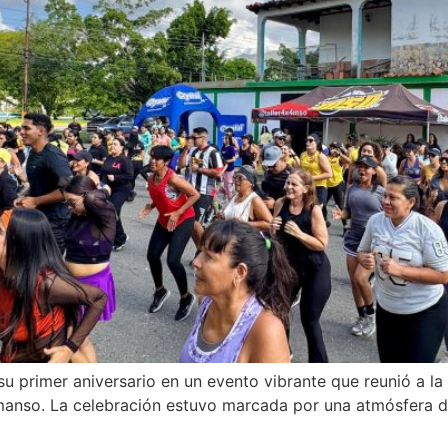
 primer aniversario en un evento vibrante que reunió a l
manso. La celebración estuvo marcada por una atmósfera de