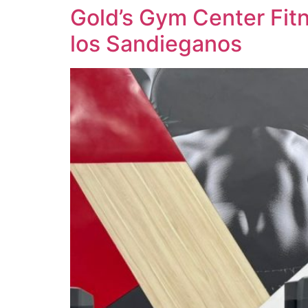
Gold’s Gym Center Fitn
los Sandieganos