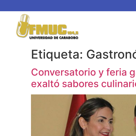
Etiqueta:
Gastron
Conversatorio y feria
exaltó sabores culinari