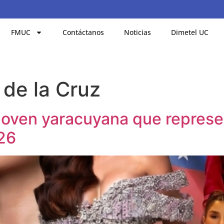
FMUC
Contáctanos
Noticias
Dimetel UC
 de la Cruz
a joven yaracuyana que repres
026