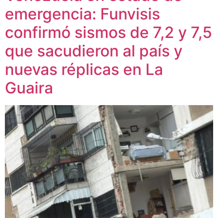
emergencia: Funvisis
confirmó sismos de 7,2 y 7,5
que sacudieron al país y
nuevas réplicas en La
Guaira