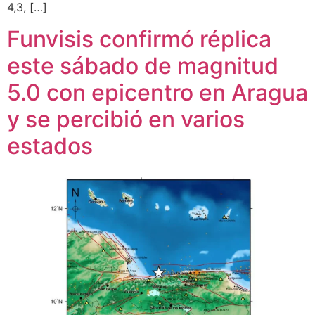
4,3, […]
Funvisis confirmó réplica
este sábado de magnitud
5.0 con epicentro en Aragua
y se percibió en varios
estados