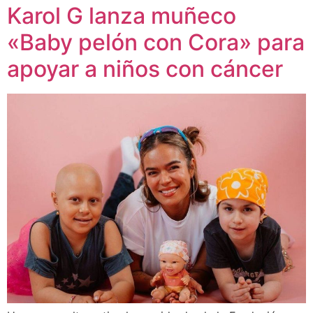
Karol G lanza muñeco
«Baby pelón con Cora» para
apoyar a niños con cáncer