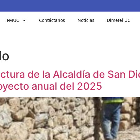
FMUC
Contáctanos
Noticias
Dimetel UC
do
uctura de la Alcaldía de San 
oyecto anual del 2025