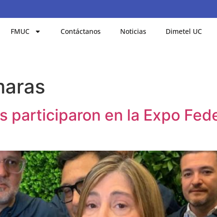
FMUC
Contáctanos
Noticias
Dimetel UC
aras
s participaron en la Expo F