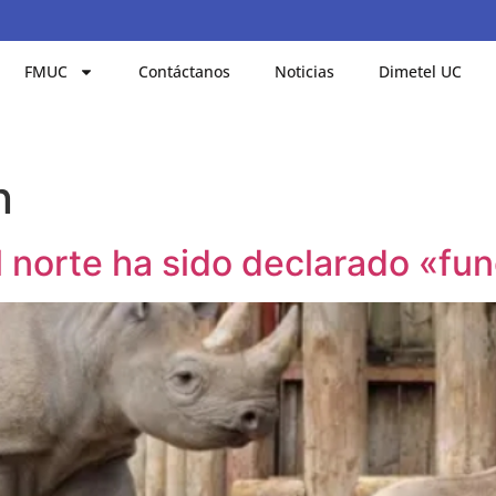
FMUC
Contáctanos
Noticias
Dimetel UC
n
 norte ha sido declarado «fu