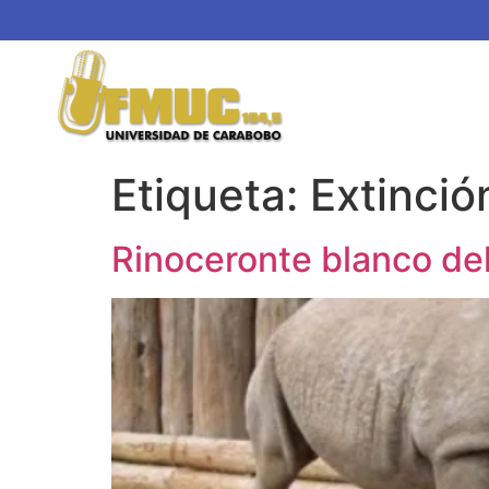
Etiqueta:
Extinció
Rinoceronte blanco del