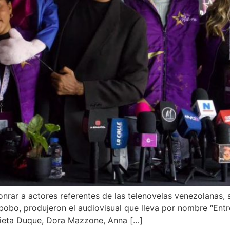
nrar a actores referentes de las telenovelas venezolanas, 
bo, produjeron el audiovisual que lleva por nombre “Entre
ieta Duque, Dora Mazzone, Anna […]