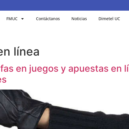
FMUC
Contáctanos
Noticias
Dimetel UC
en línea
fas en juegos y apuestas en lí
es