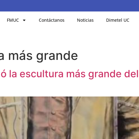
FMUC
Contáctanos
Noticias
Dimetel UC
ra más grande
ó la escultura más grande del