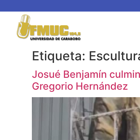
Etiqueta:
Escultu
Josué Benjamín culmin
Gregorio Hernández