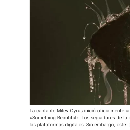
La cantante Miley Cyrus inició oficialmente 
«Something Beautiful». Los seguidores de la 
las plataformas digitales. Sin embargo, este 