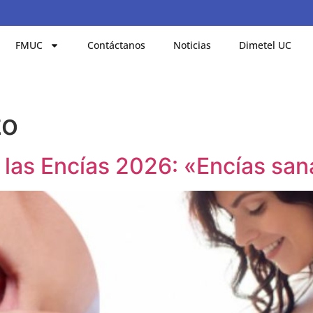
FMUC
Contáctanos
Noticias
Dimetel UC
zo
 las Encías 2026: «Encías sa