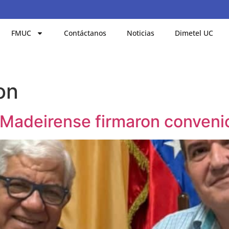
FMUC
Contáctanos
Noticias
Dimetel UC
on
Madeirense firmaron convenio