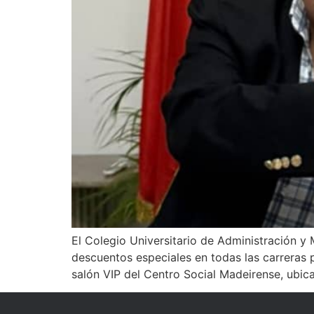
El Colegio Universitario de Administración y
descuentos especiales en todas las carreras p
salón VIP del Centro Social Madeirense, ubic