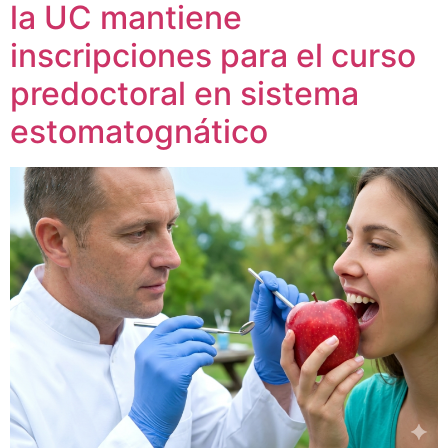
la UC mantiene
inscripciones para el curso
predoctoral en sistema
estomatognático