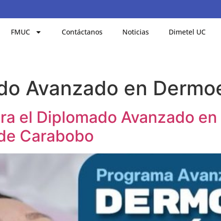
FMUC
Contáctanos
Noticias
Dimetel UC
do Avanzado en Dermoe
ara el Diplomado Avanzado en
d de Carabobo