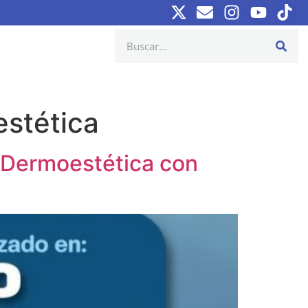
stética
 Dermoestética con