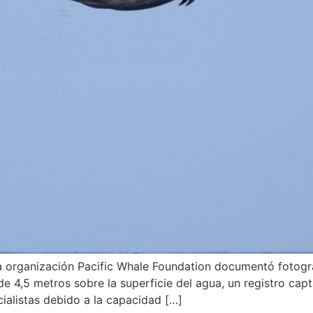
la organización Pacific Whale Foundation documentó fotogr
de 4,5 metros sobre la superficie del agua, un registro ca
ialistas debido a la capacidad […]