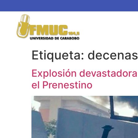
Etiqueta:
decenas
Explosión devastadora
el Prenestino