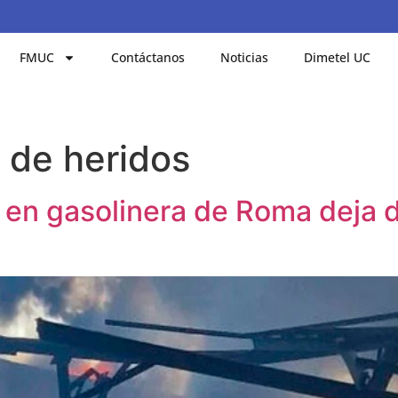
FMUC
Contáctanos
Noticias
Dimetel UC
 de heridos
 en gasolinera de Roma deja 